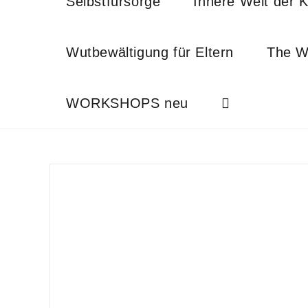
Selbstfürsorge
Innere Welt der K
Wutbewältigung für Eltern
The W
WORKSHOPS neu
Website-
Suche
umschalten