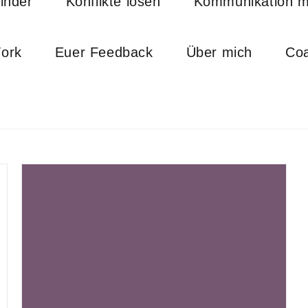
inder
Konflikte lösen
Kommunikation mi
ork
Euer Feedback
Über mich
Coa