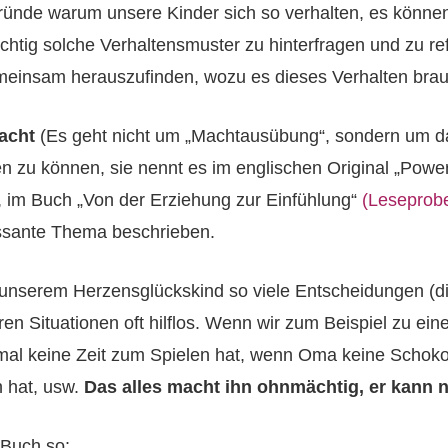
Gründe warum unsere Kinder sich so verhalten, es könne
ichtig solche Verhaltensmuster zu hinterfragen und zu re
meinsam herauszufinden, wozu es dieses Verhalten brau
acht
(Es geht nicht um „Machtausübung“, sondern um da
n zu können, sie nennt es im englischen Original „Powe
, im Buch „Von der Erziehung zur Einfühlung“
(Leseprob
ressante Thema beschrieben.
unserem Herzensglückskind so viele Entscheidungen (die
eren Situationen oft hilflos. Wenn wir zum Beispiel zu e
 mal keine Zeit zum Spielen hat, wenn Oma keine Scho
 hat, usw.
Das alles macht ihn ohnmächtig, er kann n
 Buch so: