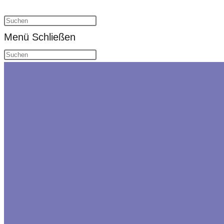
Suche
umschalten
Menü
Schließen
Diese
Website
durchsuchen