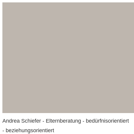
Zum
Inhalt
springen
Andrea Schiefer - Elternberatung - bedürfnisorientiert
- beziehungsorientiert