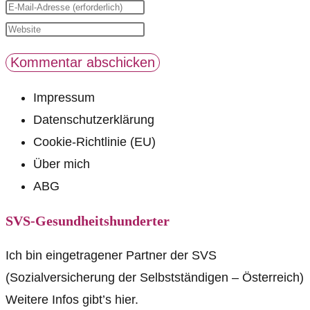
deinen
Gib
Namen
deine
Gib
oder
E-
deine
Benutzernamen
Mail-
Website-
zum
Adresse
URL
Impressum
Kommentieren
zum
ein
Datenschutzerklärung
ein
Kommentieren
(optional)
Cookie-Richtlinie (EU)
ein
Über mich
ABG
SVS-Gesundheitshunderter
Ich bin eingetragener Partner der SVS
(Sozialversicherung der Selbstständigen – Österreich)
Weitere Infos gibt’s hier.