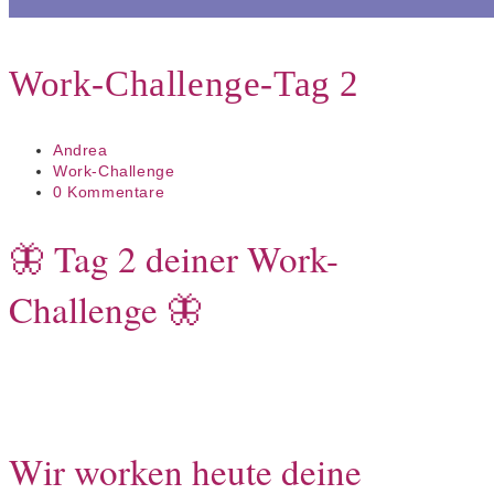
Work-Challenge-Tag 2
Beitrags-
Andrea
Autor:
Beitrags-
Work-Challenge
Kategorie:
Beitrags-
0 Kommentare
Kommentare:
🦋 Tag 2 deiner Work-
Challenge 🦋
Wir worken heute deine